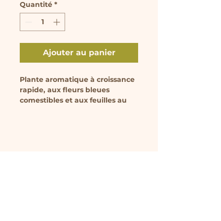
Quantité
*
Ajouter au panier
Plante aromatique à croissance 
rapide, aux fleurs bleues 
comestibles et aux feuilles au 
goût de concombre très 
appréciées des pollinisateurs. Le 
jeune plant est vendu en pot de 
9 cm.