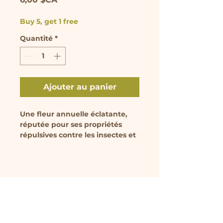
Buy 5, get 1 free
Quantité
*
Ajouter au panier
Une fleur annuelle éclatante,
réputée pour ses propriétés
répulsives contre les insectes et
sa floraison prolongée. Le jeune
plant est vendu en pot de 9 cm.